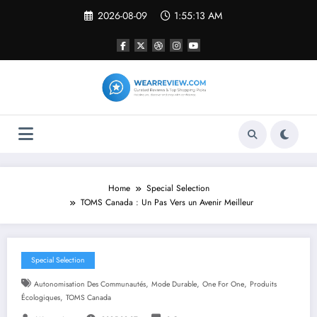
Skip
2026-08-09
1:55:13 AM
to
content
Home
Special Selection
TOMS Canada : Un Pas Vers un Avenir Meilleur
Special Selection
,
,
,
Autonomisation Des Communautés
Mode Durable
One For One
Produits
,
Écologiques
TOMS Canada