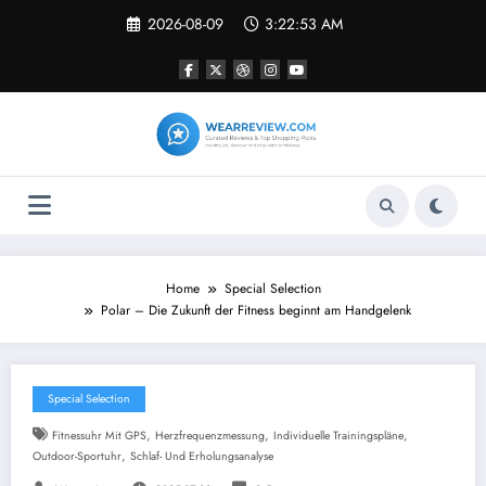
Skip
2026-08-09
3:22:54 AM
to
content
Home
Special Selection
Polar – Die Zukunft der Fitness beginnt am Handgelenk
Special Selection
,
,
,
Fitnessuhr Mit GPS
Herzfrequenzmessung
Individuelle Trainingspläne
,
Outdoor-Sportuhr
Schlaf- Und Erholungsanalyse