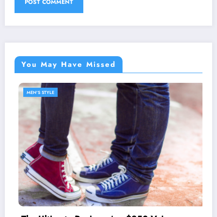
You May Have Missed
MEN'S STYLE
Discover the West Coast P
johnnie-O