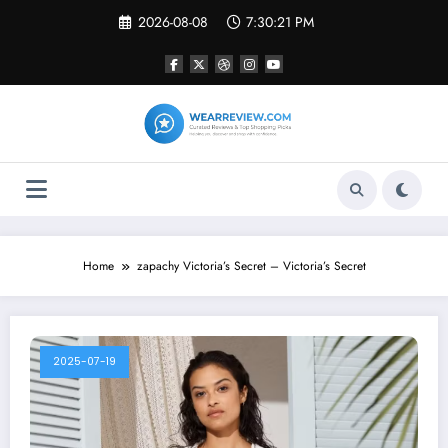
Skip
2026-08-08
7:30:21 PM
to
content
Home
zapachy Victoria’s Secret – Victoria’s Secret
2025-07-19