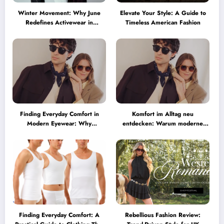
Winter Movement: Why June
Elevate Your Style: A Guide to
Redefines Activewear in
Timeless American Fashion
Australia
Finding Everyday Comfort in
Komfort im Alltag neu
Modern Eyewear: Why
entdecken: Warum moderne
Minimalist Glasses Are
Brillen heute mehr können
Becoming a Lifestyle Essential
müssen
Finding Everyday Comfort: A
Rebellious Fashion Review: